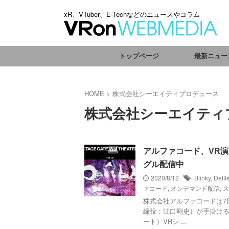
xR、VTuber、E-Techなどのニュースやコラム
トップページ
最新ニュー
HOME
>
株式会社シーエイティプロデュース
株式会社シーエイティ
アルファコード、VR演劇
グル配信中
2020/8/12
Blinky
,
Def
ァコード
,
オンデマンド配信
,
ス
株式会社アルファコードは7
締役：江口剛史）が手掛ける“
ート）VRシ ...