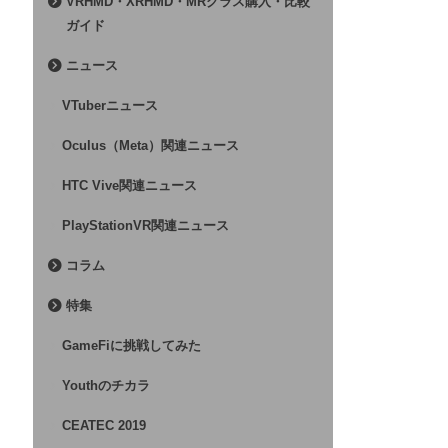
VRHMD・XRHMD・MRグラス購入・比較
ガイド
ニュース
VTuberニュース
Oculus（Meta）関連ニュース
HTC Vive関連ニュース
PlayStationVR関連ニュース
コラム
特集
GameFiに挑戦してみた
Youthのチカラ
CEATEC 2019