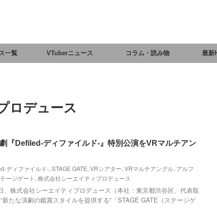
ス一覧
VTuberニュース
コラム・読み物
最新
プロデュース
『Defiled-ディファイルド-』特別公演をVRマルチアン
iled-ディファイルド-
,
STAGE GATE
,
VRシアター
,
VRマルチアングル
,
アルフ
テージゲート
,
株式会社シーエイティプロデュース
日、株式会社シーエイティプロデュース（本社：東京都渋谷区、代表取
新たな演劇の鑑賞スタイルを提供する”「STAGE GATE（ステージゲ