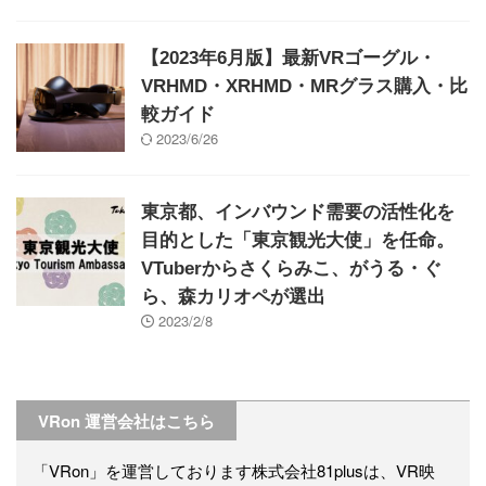
【2023年6月版】最新VRゴーグル・
VRHMD・XRHMD・MRグラス購入・比
較ガイド
2023/6/26
東京都、インバウンド需要の活性化を
目的とした「東京観光大使」を任命。
VTuberからさくらみこ、がうる・ぐ
ら、森カリオペが選出
2023/2/8
VRon 運営会社はこちら
「VRon」を運営しております株式会社81plusは、VR映