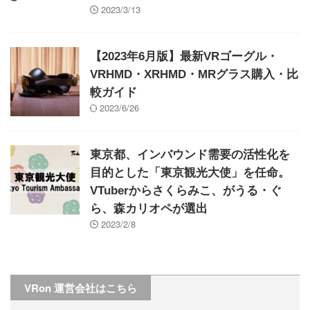
2023/3/13
【2023年6月版】最新VRゴーグル・
VRHMD・XRHMD・MRグラス購入・比
較ガイド
2023/6/26
東京都、インバウンド需要の活性化を
目的とした「東京観光大使」を任命。
VTuberからさくらみこ、がうる・ぐ
ら、森カリオペが選出
2023/2/8
VRon 運営会社はこちら