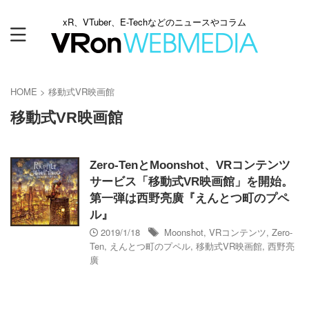
xR、VTuber、E-Techなどのニュースやコラム
HOME
>
移動式VR映画館
移動式VR映画館
Zero-TenとMoonshot、VRコンテンツ
サービス「移動式VR映画館」を開始。
第一弾は西野亮廣『えんとつ町のプペ
ル』
2019/1/18
Moonshot
,
VRコンテンツ
,
Zero-
Ten
,
えんとつ町のプペル
,
移動式VR映画館
,
西野亮
廣