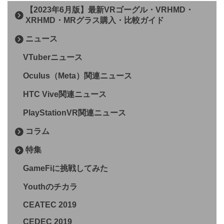
【2023年6月版】最新VRゴーグル・VRHMD・
XRHMD・MRグラス購入・比較ガイド
ニュース
VTuberニュース
Oculus（Meta）関連ニュース
HTC Vive関連ニュース
PlayStationVR関連ニュース
コラム
特集
GameFiに挑戦してみた
Youthのチカラ
CEATEC 2019
CEDEC 2019