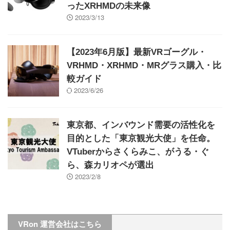
ったXRHMDの未来像
2023/3/13
【2023年6月版】最新VRゴーグル・
VRHMD・XRHMD・MRグラス購入・比
較ガイド
2023/6/26
東京都、インバウンド需要の活性化を
目的とした「東京観光大使」を任命。
VTuberからさくらみこ、がうる・ぐ
ら、森カリオペが選出
2023/2/8
VRon 運営会社はこちら