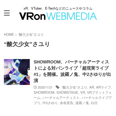
xR、VTuber、E-Techなどのニュースやコラム
HOME
>
“酸欠少女”さユり
“酸欠少女”さユり
SHOWROOM、バーチャルアーティス
トによる対バンライブ「超現実ライブ
#1」を開催。波羅ノ鬼、中2さゆりが出
演
2020/1/21
“酸欠少女”さユり
,
AR
,
ARライブ
,
SHOWROOM
,
SHOWSTAGE
,
VR
,
VRプラットフォ
ーム
,
バーチャルアーティスト
,
バーチャルライブア
プリ
,
中2さゆり
,
余命宣告
,
波羅ノ鬼
,
白日