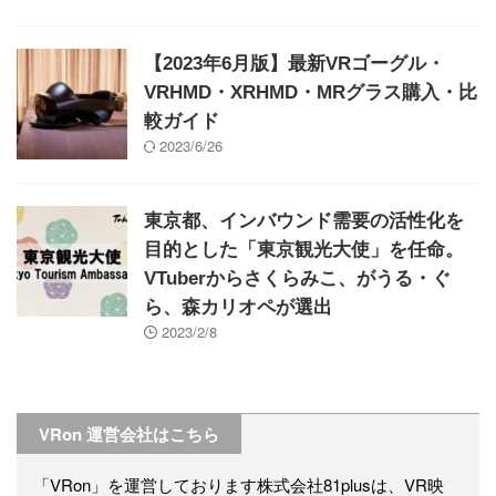
【2023年6月版】最新VRゴーグル・
VRHMD・XRHMD・MRグラス購入・比
較ガイド
2023/6/26
東京都、インバウンド需要の活性化を
目的とした「東京観光大使」を任命。
VTuberからさくらみこ、がうる・ぐ
ら、森カリオペが選出
2023/2/8
VRon 運営会社はこちら
「VRon」を運営しております株式会社81plusは、VR映