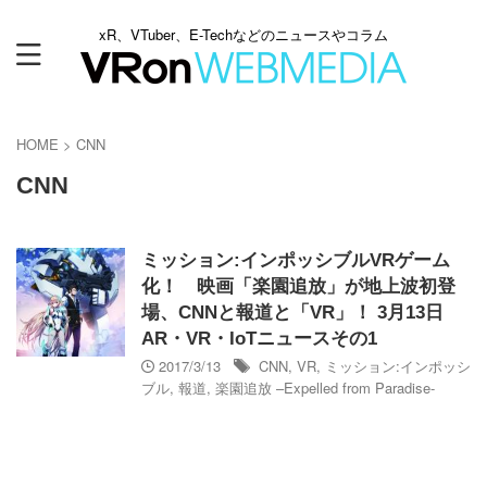
xR、VTuber、E-Techなどのニュースやコラム
HOME
>
CNN
CNN
ミッション:インポッシブルVRゲーム
化！ 映画「楽園追放」が地上波初登
場、CNNと報道と「VR」！ 3月13日
AR・VR・IoTニュースその1
2017/3/13
CNN
,
VR
,
ミッション:インポッシ
ブル
,
報道
,
楽園追放 –Expelled from Paradise-