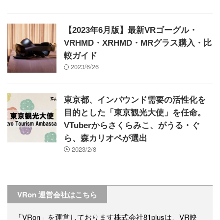
【2023年6月版】最新VRゴーグル・
VRHMD・XRHMD・MRグラス購入・比
較ガイド
2023/6/26
東京都、インバウンド需要の活性化を
目的とした「東京観光大使」を任命。
VTuberからさくらみこ、がうる・ぐ
ら、森カリオペが選出
2023/2/8
VRon 運営会社はこちら
「VRon」を運営しております株式会社81plusは、VR映