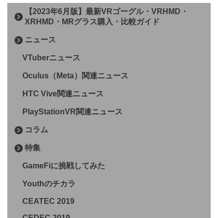
【2023年6月版】最新VRゴーグル・VRHMD・
XRHMD・MRグラス購入・比較ガイド
ニュース
VTuberニュース
Oculus（Meta）関連ニュース
HTC Vive関連ニュース
PlayStationVR関連ニュース
コラム
特集
GameFiに挑戦してみた
Youthのチカラ
CEATEC 2019
CEDEC 2019