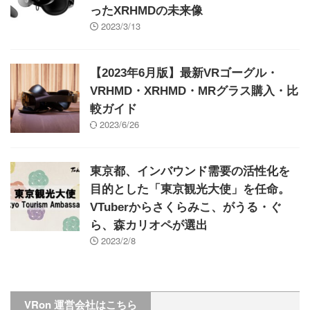
ったXRHMDの未来像
2023/3/13
【2023年6月版】最新VRゴーグル・
VRHMD・XRHMD・MRグラス購入・比
較ガイド
2023/6/26
東京都、インバウンド需要の活性化を
目的とした「東京観光大使」を任命。
VTuberからさくらみこ、がうる・ぐ
ら、森カリオペが選出
2023/2/8
VRon 運営会社はこちら