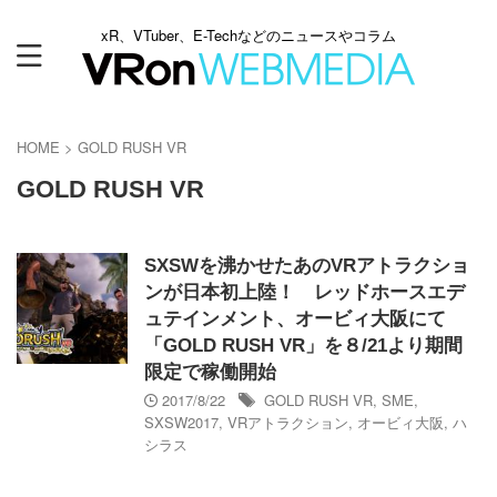
xR、VTuber、E-Techなどのニュースやコラム
HOME
>
GOLD RUSH VR
GOLD RUSH VR
SXSWを沸かせたあのVRアトラクショ
ンが日本初上陸！ レッドホースエデ
ュテインメント、オービィ大阪にて
「GOLD RUSH VR」を８/21より期間
限定で稼働開始
2017/8/22
GOLD RUSH VR
,
SME
,
SXSW2017
,
VRアトラクション
,
オービィ大阪
,
ハ
シラス