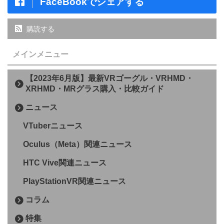
FaceBookでシェアする
購読する
メインメニュー
【2023年6月版】最新VRゴーグル・VRHMD・
XRHMD・MRグラス購入・比較ガイド
ニュース
VTuberニュース
Oculus（Meta）関連ニュース
HTC Vive関連ニュース
PlayStationVR関連ニュース
コラム
特集