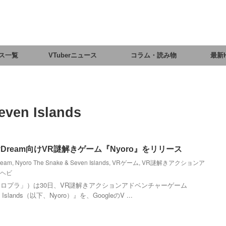
ス一覧
VTuberニュース
コラム・読み物
最新
even Islands
ayDream向けVR謎解きゲーム『Nyoro』をリリース
ream
,
Nyoro The Snake & Seven Islands
,
VRゲーム
,
VR謎解きアクションア
ヘビ
ロプラ」）は30日、VR謎解きアクションアドベンチャーゲーム
en Islands（以下、Nyoro）』を、GoogleのV ...