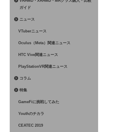
VRHMD・XRHMD・MRグラス購入・比較
ガイド
ニュース
VTuberニュース
Oculus（Meta）関連ニュース
HTC Vive関連ニュース
PlayStationVR関連ニュース
コラム
特集
GameFiに挑戦してみた
Youthのチカラ
CEATEC 2019