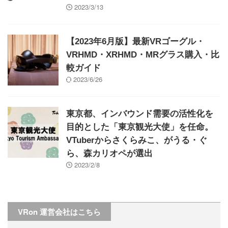
2023/3/13
【2023年6月版】最新VRゴーグル・
VRHMD・XRHMD・MRグラス購入・比
較ガイド
2023/6/26
東京都、インバウンド需要の活性化を
目的とした「東京観光大使」を任命。
VTuberからさくらみこ、がうる・ぐ
ら、森カリオペが選出
2023/2/8
VRon 運営会社はこちら