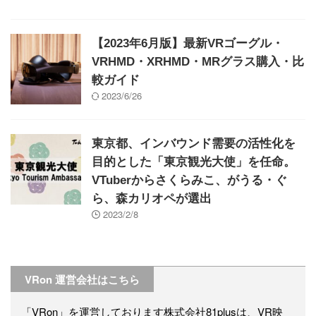
【2023年6月版】最新VRゴーグル・
VRHMD・XRHMD・MRグラス購入・比
較ガイド
2023/6/26
東京都、インバウンド需要の活性化を
目的とした「東京観光大使」を任命。
VTuberからさくらみこ、がうる・ぐ
ら、森カリオペが選出
2023/2/8
VRon 運営会社はこちら
「VRon」を運営しております株式会社81plusは、VR映