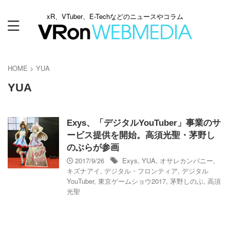
xR、VTuber、E-Techなどのニュースやコラム
HOME
>
YUA
YUA
Exys、「デジタルYouTuber」事業のサ
ービス提供を開始。高須光聖・茅野し
のぶらが参画
2017/9/26
Exys
,
YUA
,
オサレカンパニー
,
キズナアイ
,
デジタル・フロンティア
,
デジタル
YouTuber
,
東京ゲームショウ2017
,
茅野しのぶ
,
高須
光聖