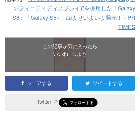
ンフィニティディスプレイ)”を採用した「Galaxy
S8」「Galaxy S8+」auよりいよいよ発売！ - PR
TIMES
この記事が気に入ったら
いいね ! しよう
シェアする
ツイートする
Twitter で