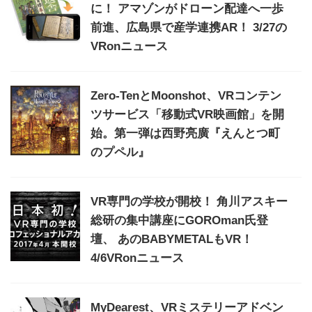
に！ アマゾンがドローン配達へ一歩
前進、広島県で産学連携AR！ 3/27の
VRonニュース
Zero-TenとMoonshot、VRコンテン
ツサービス「移動式VR映画館」を開
始。第一弾は西野亮廣『えんとつ町
のプペル』
VR専門の学校が開校！ 角川アスキー
総研の集中講座にGOROman氏登
壇、 あのBABYMETALもVR！
4/6VRonニュース
MyDearest、VRミステリーアドベン