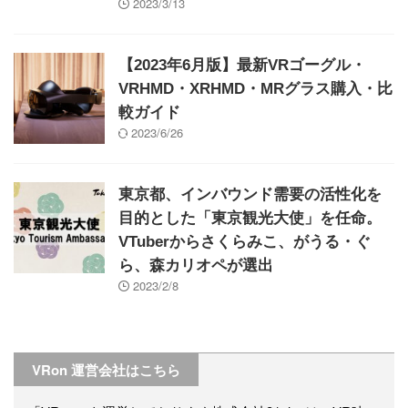
2023/3/13
【2023年6月版】最新VRゴーグル・
VRHMD・XRHMD・MRグラス購入・比
較ガイド
2023/6/26
東京都、インバウンド需要の活性化を
目的とした「東京観光大使」を任命。
VTuberからさくらみこ、がうる・ぐ
ら、森カリオペが選出
2023/2/8
VRon 運営会社はこちら