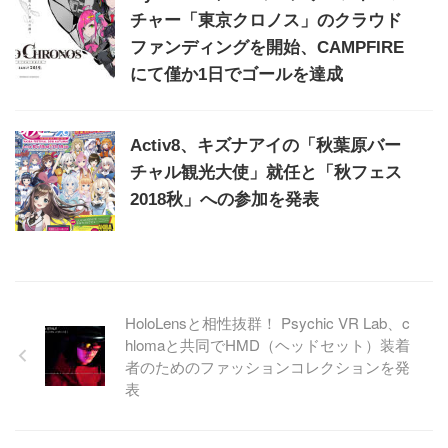
チャー「東京クロノス」のクラウド
ファンディングを開始、CAMPFIRE
にて僅か1日でゴールを達成
Activ8、キズナアイの「秋葉原バー
チャル観光大使」就任と「秋フェス
2018秋」への参加を発表
HoloLensと相性抜群！ Psychic VR Lab、c
hlomaと共同でHMD（ヘッドセット）装着
者のためのファッションコレクションを発
表