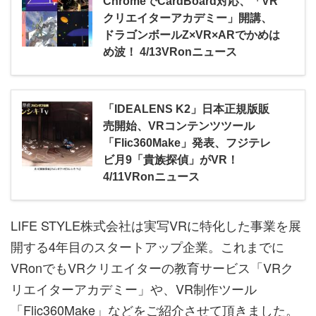
ChromeでCardBoard対応、「VR
クリエイターアカデミー」開講、
ドラゴンボールZ×VR×ARでかめは
め波！ 4/13VRonニュース
「IDEALENS K2」日本正規版販
売開始、VRコンテンツツール
「Flic360Make」発表、フジテレ
ビ月9「貴族探偵」がVR！
4/11VRonニュース
LIFE STYLE株式会社は実写VRに特化した事業を展
開する4年目のスタートアップ企業。これまでに
VRonでもVRクリエイターの教育サービス「VRク
リエイターアカデミー」や、VR制作ツール
「Flic360Make」などをご紹介させて頂きました。