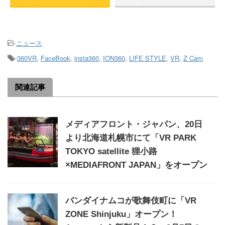
-
ニュース
-
360VR
,
FaceBook
,
insta360
,
ION360
,
LIFE STYLE
,
VR
,
Z Cam
関連記事
メディアフロント・ジャパン、20日
より北海道札幌市にて「VR PARK
TOKYO satellite 狸小路
×MEDIAFRONT JAPAN」をオープン
バンダイナムコが歌舞伎町に「VR
ZONE Shinjuku」オープン！