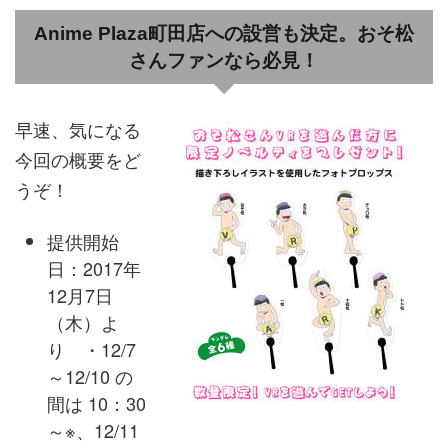
Anime Plaza町田店への設営も決定。おそ松
さんファンなら必見！
早速、気になる
今回の概要をど
うぞ！
提供開始
日：2017年
12月7日
（木）よ
り ・12/7
～12/10 の
間は 10：30
～※、12/11