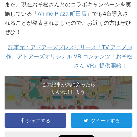
また、現在おそ松さんとのコラボキャンペーンを実
施している「
Anime Plaza 町田店
」でも4台導入さ
れることが発表されましたので、お近くの方はぜひ
ぜひ！
記事元：アドアーズプレスリリース「TV アニメ原
作、アドアーズオリジナル VR コンテンツ「おそ松
さん VR』提供開始！」
この記事が気に入ったら
いいね ! しよう
シェアする
ツイートする