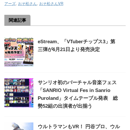
アーズ
,
おそ松さん
,
おそ松さんVR
関連記事
eStream、「VTuberチップス3」第
三弾が6月21日より発売決定
サンリオ初のバーチャル音楽フェス
「SANRIO Virtual Fes in Sanrio
Puroland」タイムテーブル発表 総
勢52組の出演者が出揃う
ウルトラマンもVR！ 円谷プロ、ウル