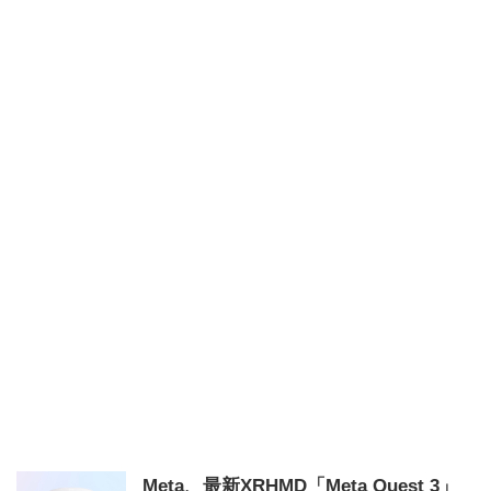
Meta、最新XRHMD「Meta Quest 3」