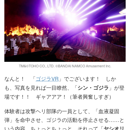
TM&©TOHO CO., LTD. ©BANDAI NAMCO Amusement Inc.
なんと！ 「
ゴジラVR
」でございます！ しか
も、写真を見れば一目瞭然、「
」が登
シン・ゴジラ
場です！！ ギャアアア！（筆者興奮しすぎ）
体験者は攻撃ヘリ部隊の一員として、「血液凝固
弾」を命中させ、ゴジラの活動を停止させる……と
いう内容。ちょっとちょっと、それって「
ヤシオリ