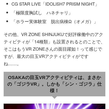
CG STAR LIVE「IDOLiSH7 PRISM NIGHT」
「極限度胸試し ハネチャリ」
「ホラー実体験室 脱出病棟Ω（オメガ）」
その他、VR ZONE SHINJUKUで好評稼働中のアク
ティビティが「14種類」も設置されるとのことで、
そこはもうVR ZONEさんの面目躍如！って感じで
すが、最大の目玉VRアクティビティがです
ね……。
OSAKAの目玉VRアクティビティは、まさか
の「ゴジラVR」。しかも「シン・ゴジラ」仕
様！