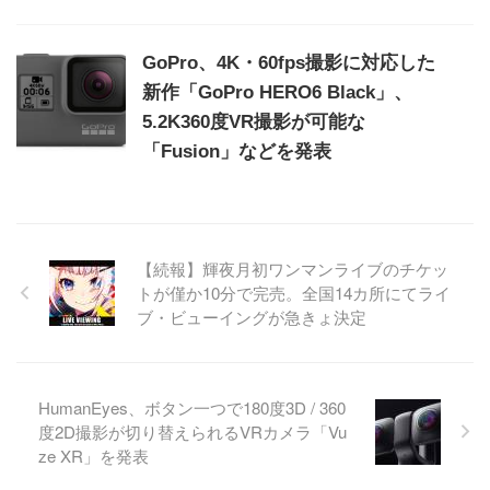
GoPro、4K・60fps撮影に対応した
新作「GoPro HERO6 Black」、
5.2K360度VR撮影が可能な
「Fusion」などを発表
【続報】輝夜月初ワンマンライブのチケッ
トが僅か10分で完売。全国14カ所にてライ
ブ・ビューイングが急きょ決定
HumanEyes、ボタン一つで180度3D / 360
度2D撮影が切り替えられるVRカメラ「Vu
ze XR」を発表