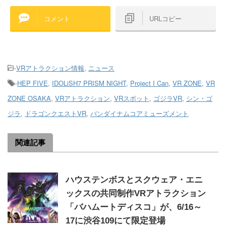
コメント
URLコピー
-
VRアトラクション情報
,
ニュース
-
HEP FIVE
,
IDOLiSH7 PRISM NIGHT
,
Project I Can
,
VR ZONE
,
VR
ZONE OSAKA
,
VRアトラクション
,
VRスポット
,
ゴジラVR
,
シン・ゴ
ジラ
,
ドラゴンクエストVR
,
バンダイナムコアミューズメント
関連記事
ハウステンボスとスクウェア・エニ
ックスの共同制作VRアトラクション
「バハムートディスコ」が、6/16～
17に渋谷109にて限定登場