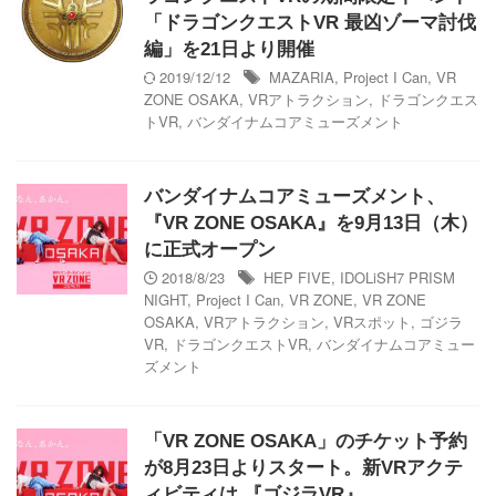
「ドラゴンクエストVR 最凶ゾーマ討伐
編」を21日より開催
2019/12/12
MAZARIA
,
Project I Can
,
VR
ZONE OSAKA
,
VRアトラクション
,
ドラゴンクエス
トVR
,
バンダイナムコアミューズメント
バンダイナムコアミューズメント、
『VR ZONE OSAKA』を9月13日（木）
に正式オープン
2018/8/23
HEP FIVE
,
IDOLiSH7 PRISM
NIGHT
,
Project I Can
,
VR ZONE
,
VR ZONE
OSAKA
,
VRアトラクション
,
VRスポット
,
ゴジラ
VR
,
ドラゴンクエストVR
,
バンダイナムコアミュー
ズメント
「VR ZONE OSAKA」のチケット予約
が8月23日よりスタート。新VRアクテ
ィビティは 『ゴジラVR』