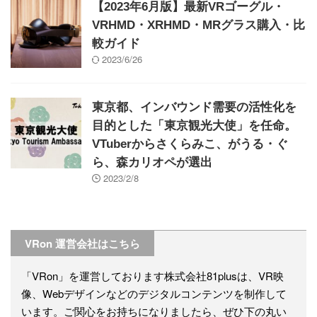
【2023年6月版】最新VRゴーグル・
VRHMD・XRHMD・MRグラス購入・比
較ガイド
2023/6/26
東京都、インバウンド需要の活性化を
目的とした「東京観光大使」を任命。
VTuberからさくらみこ、がうる・ぐ
ら、森カリオペが選出
2023/2/8
VRon 運営会社はこちら
「VRon」を運営しております株式会社81plusは、VR映
像、Webデザインなどのデジタルコンテンツを制作して
います。ご関心をお持ちになりましたら、ぜひ下の丸い