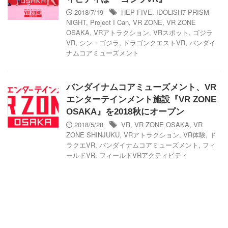
2018/7/19
HEP FIVE
,
IDOLiSH7 PRISM
NIGHT
,
Project I Can
,
VR ZONE
,
VR ZONE
OSAKA
,
VRアトラクション
,
VRスポット
,
ゴジラ
VR
,
シン・ゴジラ
,
ドラゴンクエストVR
,
バンダイ
ナムコアミューズメント
バンダイナムコアミューズメント、VR
エンターテインメント施設『VR ZONE
OSAKA』を2018秋にオープン
2018/5/28
VR
,
VR ZONE OSAKA
,
VR
ZONE SHINJUKU
,
VRアトラクション
,
VR体験
,
ド
ラクエVR
,
バンダイナムコアミューズメント
,
フィ
ールドVR
,
フィールドVRアクティビティ