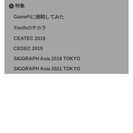
特集
GameFiに挑戦してみた
Youthのチカラ
CEATEC 2019
CEDEC 2019
SIGGRAPH Asia 2018 TOKYO
SIGGRAPH Asia 2021 TOKYO