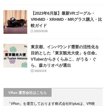
【2023年6月版】最新VRゴーグル・
VRHMD・XRHMD・MRグラス購入・比
較ガイド
2023/6/26
東京都、インバウンド需要の活性化を
目的とした「東京観光大使」を任命。
VTuberからさくらみこ、がうる・ぐ
ら、森カリオペが選出
2023/2/8
VRon 運営会社はこちら
「VRon」を運営しております株式会社81plusは、VR映