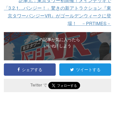
記事元：東京タワー初開催！メインデッキで
「3,2,1…バンジー！」驚きの新アトラクション『東
京タワーバンジーVR』がゴールデンウィークに登
場！ －PRTIMES－
この記事が気に入ったら
いいね ! しよう
シェアする
ツイートする
Twitter で