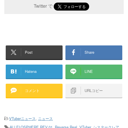
Twitter で
Post
Share
Hatena
LINE
コメント
URLコピー
-
VTuberニュース
,
ニュース
-
ALLELOSPHERE REV.01
,
Reverse Real
,
VTuber
,
シスタークレア
,