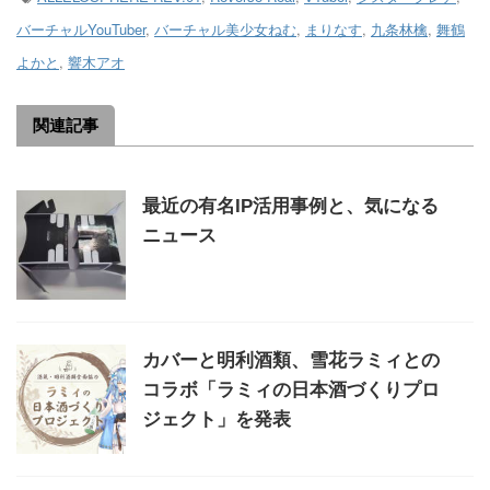
バーチャルYouTuber
,
バーチャル美少女ねむ
,
まりなす
,
九条林檎
,
舞鶴
よかと
,
響木アオ
関連記事
最近の有名IP活用事例と、気になる
ニュース
カバーと明利酒類、雪花ラミィとの
コラボ「ラミィの日本酒づくりプロ
ジェクト」を発表