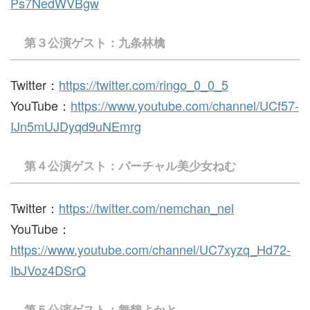
Ps7NedWVBgw
第３公演ゲスト：九条林檎
Twitter：
https://twitter.com/ringo_0_0_5
YouTube：
https://www.youtube.com/channel/UCf57-
IJn5mUJDyqd9uNEmrg
第４公演ゲスト：バーチャル美少女ねむ
Twitter：
https://twitter.com/nemchan_nel
YouTube：
https://www.youtube.com/channel/UC7xyzq_Hd72-
IbJVoz4DSrQ