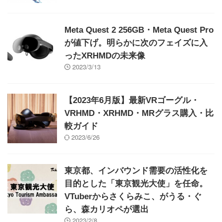
Meta Quest 2 256GB・Meta Quest Pro
が値下げ。明らかに次のフェイズに入
ったXRHMDの未来像
2023/3/13
【2023年6月版】最新VRゴーグル・
VRHMD・XRHMD・MRグラス購入・比
較ガイド
2023/6/26
東京都、インバウンド需要の活性化を
目的とした「東京観光大使」を任命。
VTuberからさくらみこ、がうる・ぐ
ら、森カリオペが選出
2023/2/8