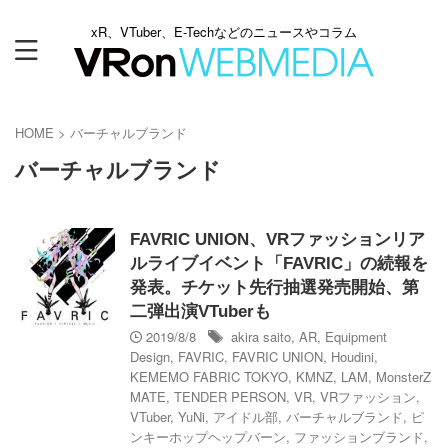
xR、VTuber、E-Techなどのニュースやコラム
HOME
>
バーチャルブランド
バーチャルブランド
FAVRIC UNION、VRファッションリア
ルライブイベント「FAVRIC」の続報を
発表。チケット先行抽選発売開始、第
二弾出演VTuberも
2019/8/8
akira saito
,
AR
,
Equipment
Design
,
FAVRIC
,
FAVRIC UNION
,
Houdini
,
KEMEMO FABRIC TOKYO
,
KMNZ
,
LAM
,
MonsterZ
MATE
,
TENDER PERSON
,
VR
,
VRファッション
,
VTuber
,
YuNi
,
アイドル部
,
バーチャルブランド
,
ピ
ンキーホップヘップバーン
,
ファッションブランド
,