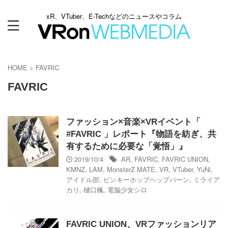
xR、VTuber、E-Techなどのニュースやコラム
HOME
>
FAVRIC
FAVRIC
ファッション×音楽×VRイベント「
#FAVRIC 」レポート『物語を紡ぎ、共
有するために必要な「覚悟」』
2019/10/4
AR
,
FAVRIC
,
FAVRIC UNION
,
KMNZ
,
LAM
,
MonsterZ MATE
,
VR
,
VTuber
,
YuNi
,
アイドル部
,
ピンキーホップヘップバーン
,
ミライア
カリ
,
樋口楓
,
電脳少女シロ
FAVRIC UNION、VRファッションリア