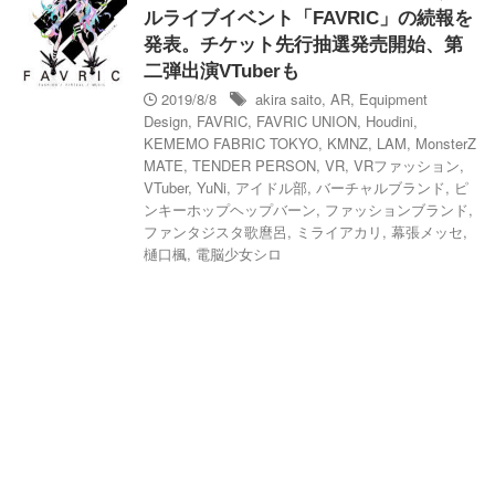
ルライブイベント「FAVRIC」の続報を
発表。チケット先行抽選発売開始、第
二弾出演VTuberも
2019/8/8
akira saito
,
AR
,
Equipment
Design
,
FAVRIC
,
FAVRIC UNION
,
Houdini
,
KEMEMO FABRIC TOKYO
,
KMNZ
,
LAM
,
MonsterZ
MATE
,
TENDER PERSON
,
VR
,
VRファッション
,
VTuber
,
YuNi
,
アイドル部
,
バーチャルブランド
,
ピ
ンキーホップヘップバーン
,
ファッションブランド
,
ファンタジスタ歌麿呂
,
ミライアカリ
,
幕張メッセ
,
樋口楓
,
電脳少女シロ