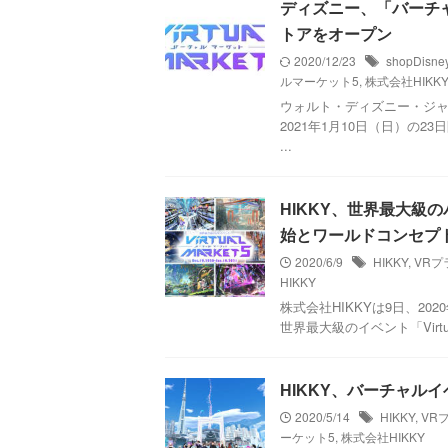
ディズニー、「バーチャ
トアをオープン
2020/12/23
shopDisne
ルマーケット5
,
株式会社HIKK
ウォルト・ディズニー・ジャパ
2021年1月10日（日）の
...
HIKKY、世界最大級のバ
始とワールドコンセプ
2020/6/9
HIKKY
,
VRプ
HIKKY
株式会社HIKKYは9日、202
世界最大級のイベント「Virtua
HIKKY、バーチャル
2020/5/14
HIKKY
,
VR
ーケット5
,
株式会社HIKKY