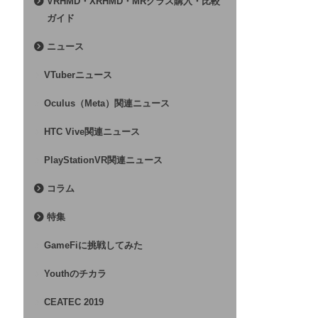
VRHMD・XRHMD・MRグラス購入・比較
ガイド
ニュース
VTuberニュース
Oculus（Meta）関連ニュース
HTC Vive関連ニュース
PlayStationVR関連ニュース
コラム
特集
GameFiに挑戦してみた
Youthのチカラ
CEATEC 2019