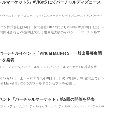
ルマーケット5」#VKet5 にてバーチャルディズニース
y
,
ウォルト・ディズニー・ジャパン
,
バーチャルディズニーストア
,
バーチャ
Y
ン株式会社は14日、株式会社HIKKYにより2020年12月19日（土）～
23日間開催されるVR空間上で行う世界最大級のイベント「バーチャルマー
ーチャルイベント「Virtual Market 5」一般出展募集開
トを発表
ラットフォーム
,
バーチャルキャスト
,
バーチャルマーケット5
,
株式会社
0年12月19日（土）～2021年1月10日（日）の 23日間、VR空間上で行う
l Market 5」の6つのワールドコンセプトを公開 ...
イベント「バーチャルマーケット」第5回の開催を発表
プラットフォーム
,
バーチャルキャスト
,
バーチャルマーケット4
,
バーチャルマ