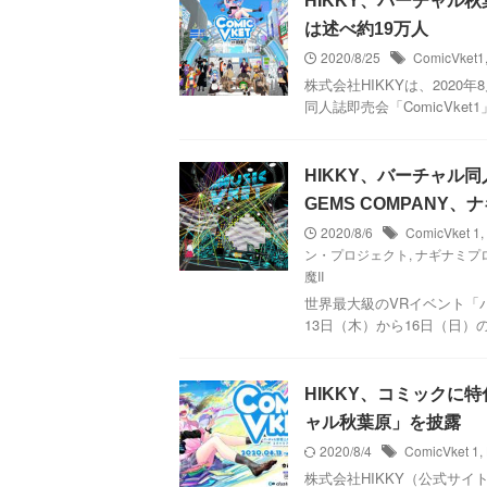
HIKKY、バーチャル秋葉
は述べ約19万人
2020/8/25
ComicVket1
株式会社HIKKYは、202
同人誌即売会「ComicVket1
HIKKY、バーチャル同
GEMS COMPANY
2020/8/6
ComicVket 1
,
ン・プロジェクト
,
ナギナミプ
魔II
世界最大級のVRイベント「バ
13日（木）から16日（日）の4
HIKKY、コミックに特
ャル秋葉原」を披露
2020/8/4
ComicVket 1
,
株式会社HIKKY（公式サイト：ht