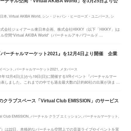
チャル空間「Virtual AKIBA World」を3月25日より公
東日本
,
Virtual AKIBA World
,
シン・ジャパン・ヒーローズ・ユニバース
,
シ
会社ジェイアール東日本企画、株式会社HIKKY（以下「HIKKY」)は
“Virtual AKIBA World”（バーチャルアキバワールド ...
『バーチャルマーケット2021』を12月4日より開催 企業
Rイベント
,
バーチャルマーケット2021
,
メタバース
21年12月4日(土)から19日(日)に開催するVRイベント『バーチャルマー
発表しました。これまでの中でも過去最大数の計約80社の出展が決ま ...
ラブスペース「Virtual Club EMISSION」のサービス
ual Club EMISSION
,
バーチャル クラブ エミッション
,
バーチャルマーケット
,
KKY）は22日、本格的なバーチャル空間上での音楽ライブやイベントを実