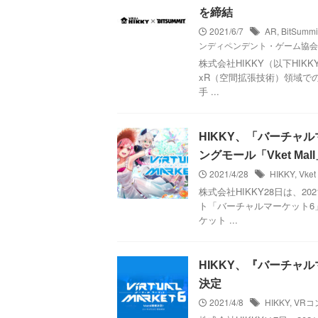
を締結
2021/6/7
AR
,
BitSummi
ンディペンデント・ゲーム協会
株式会社HIKKY（以下HI
xR（空間拡張技術）領域での業
手 ...
HIKKY、「バーチャ
ングモール「Vket Ma
2021/4/28
HIKKY
,
Vket
株式会社HIKKY28日は、2
ト「バーチャルマーケット6
ケット ...
HIKKY、『バーチャルマ
決定
2021/4/8
HIKKY
,
VRコ