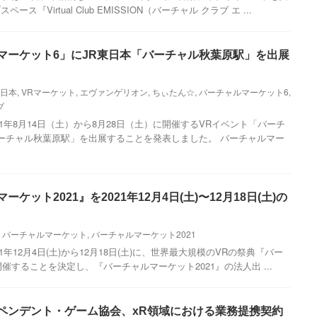
『Virtual Club EMISSION（バーチャル クラブ エ ...
ルマーケット6」にJR東日本「バーチャル秋葉原駅」を出展
東日本
,
VRマーケット
,
エヴァンゲリオン
,
ちぃたん☆
,
バーチャルマーケット6
,
ブ
021年8⽉14⽇（⼟）から8⽉28⽇（⼟）に開催するVRイベント「バーチ
ーチャル秋葉原駅」を出展することを発表しました。 バーチャルマー
ーケット2021』を2021年12月4日(土)〜12月18日(土)の
,
バーチャルマーケット
,
バーチャルマーケット2021
21年12月4日(土)から12月18日(土)に、世界最大規模のVRの祭典『バー
開催することを決定し、『バーチャルマーケット2021』の法人出 ...
ィペンデント・ゲーム協会、xR領域における業務提携契約