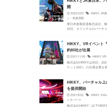
HIKKYとJR東日本、バー
開
2022/3/23
HIKKY
,
JR
ン・秋葉原駅
東日本旅客鉄道株式会社、株式
23日、オリジナルのバーチャル空間
HIKKY、VRイベント
約80社が出展
2021/11/30
HIKKY
,
V
株式会社HIKKYは30日、20
ケット2021』の出展企業を
HIKKY、バーチャル上のク
を提供開始
2021/9/22
HIKKY
,
Virt
メタバース
株式会社HIKKY（以下HI