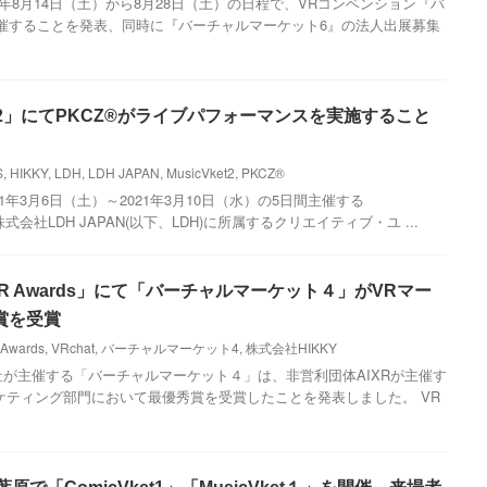
21年8月14日（土）から8月28日（土）の日程で、VRコンベンション『バ
催することを発表、同時に『バーチャルマーケット6』の法人出展募集
Vket2」にてPKCZ®がライブパフォーマンスを実施すること
S
,
HIKKY
,
LDH
,
LDH JAPAN
,
MusicVket2
,
PKCZ®
21年3月6日（土）～2021年3月10日（水）の5日間主催する
株式会社LDH JAPAN(以下、LDH)に所属するクリエイティブ・ユ ...
「VR Awards」にて「バーチャルマーケット４」がVRマー
賞を受賞
 Awards
,
VRchat
,
バーチャルマーケット4
,
株式会社HIKKY
同社が主催する「バーチャルマーケット４」は、非営利団体AIXRが主催す
Rマーケティング部門において最優秀賞を受賞したことを発表しました。 VR