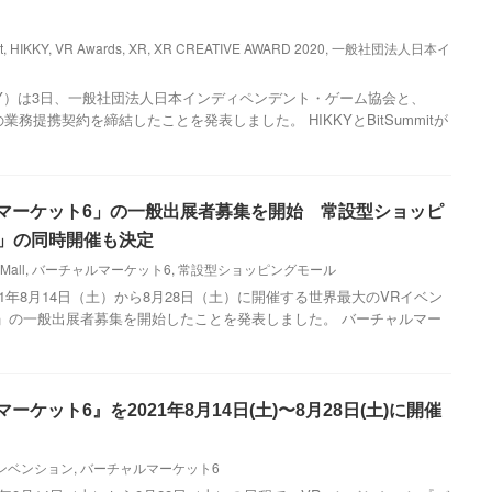
t
,
HIKKY
,
VR Awards
,
XR
,
XR CREATIVE AWARD 2020
,
一般社団法人日本イ
KKY）は3日、一般社団法人日本インディペンデント・ゲーム協会と、
務提携契約を締結したことを発表しました。 HIKKYとBitSummitが
ルマーケット6」の一般出展者募集を開始 常設型ショッピ
ll」の同時開催も決定
 Mall
,
バーチャルマーケット6
,
常設型ショッピングモール
021年8月14日（土）から8月28日（土）に開催する世界最大のVRイベン
」の一般出展者募集を開始したことを発表しました。 バーチャルマー
ーケット6』を2021年8月14日(土)〜8月28日(土)に開催
ンベンション
,
バーチャルマーケット6