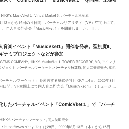
原で「ComicVket1」「MusicVket１」を開催。来場者
,
HIKKY
,
MusicVket１
,
Virtual Market５
,
バーチャル秋葉原
0年8月13日から16日の４日間、バーチャルリアリティ（VR）空間上にて、
」、同人音楽即売会「MusicVket 1」を開催しました。 H ...
人音楽イベント「MusicVket1」開催を発表。聖飢魔II、
、ナギナミプロジェクトなどが参加
GEMS COMPANY
,
HIKKY
,
MusicVket 1
,
TOWER RECORDS
,
VR
,
アイマリ
ロジェクト
,
バーチャルマーケット
,
バーチャル秋葉原
,
同人音楽即売会
,
聖飢
ーチャルマーケット」を運営する株式会社HIKKYは4日、2020年8月
日間、VR空間上にて同人音楽即売会「MusicVket 1」（ミュージ ...
化したバーチャルイベント「ComicVket１」で「バーチ
HIKKY
,
バーチャルマーケット
,
同人誌即売会
tps://www.hikky.life）は28日、2020年8月13日（木）から16日