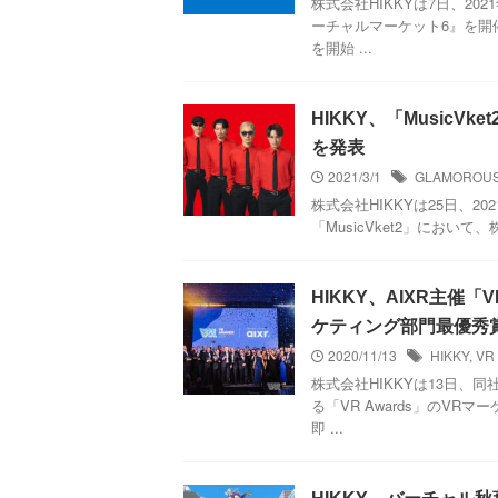
株式会社HIKKYは7日、20
ーチャルマーケット6』を開
を開始 ...
HIKKY、「Music
を発表
2021/3/1
GLAMOROU
株式会社HIKKYは25日、20
「MusicVket2」において、
HIKKY、AIXR主催
ケティング部門最優秀
2020/11/13
HIKKY
,
VR
株式会社HIKKYは13日、
る「VR Awards」のV
即 ...