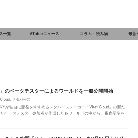
ス一覧
VTuberニュース
コラム・読み物
最新
Cloud」のベータテスターによるワールドを一般公開開始
 Cloud
,
メタバース
IKKYが独自に開発をすすめるメタバースメーカー「Vket Cloud」の新た
したベータテスター参加者が作成した各ワールドの中から、審査基準を