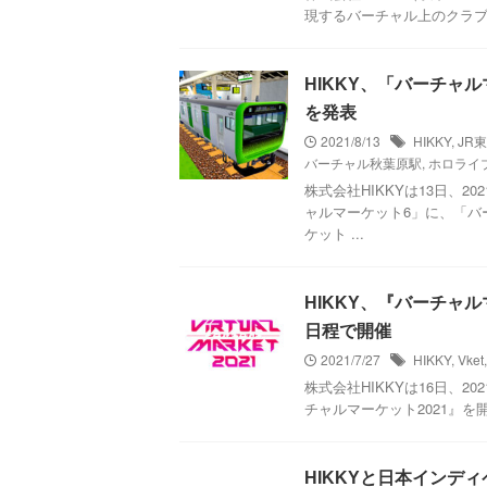
現するバーチャル上のクラブスペース
HIKKY、「バーチャ
を発表
2021/8/13
HIKKY
,
JR
バーチャル秋葉原駅
,
ホロライ
株式会社HIKKYは13日、2
ャルマーケット6」に、「バ
ケット ...
HIKKY、『バーチャルマ
日程で開催
2021/7/27
HIKKY
,
Vket
株式会社HIKKYは16日、20
チャルマーケット2021』を
HIKKYと日本インデ