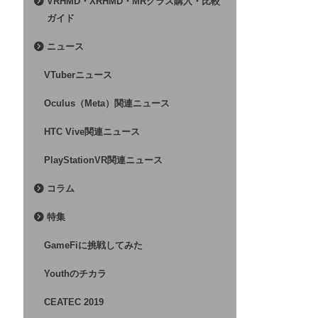
VRHMD・XRHMD・MRグラス購入・比較
ガイド
ニュース
VTuberニュース
Oculus（Meta）関連ニュース
HTC Vive関連ニュース
PlayStationVR関連ニュース
コラム
特集
GameFiに挑戦してみた
Youthのチカラ
CEATEC 2019