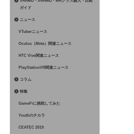
VRHMD・XRHMD・MRグラス購入・比較
ガイド
ニュース
VTuberニュース
Oculus（Meta）関連ニュース
HTC Vive関連ニュース
PlayStationVR関連ニュース
コラム
特集
GameFiに挑戦してみた
Youthのチカラ
CEATEC 2019