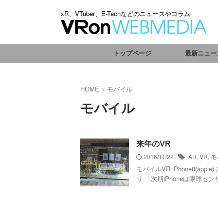
xR、VTuber、E-Techなどのニュースやコラム
トップページ
最新ニュー
HOME
>
モバイル
モバイル
来年のVR
2016/11/22
AR
,
VR
,
モ
モバイルVR iPhone8(ap
り 「次期iPhoneは眼球セ