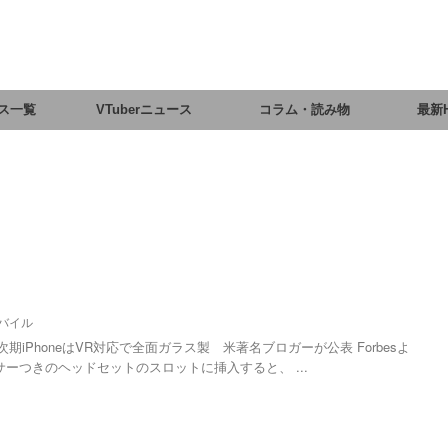
ス一覧
VTuberニュース
コラム・読み物
最新
バイル
ple) 次期iPhoneはVR対応で全面ガラス製 米著名ブロガーが公表 Forbesよ
ンサーつきのヘッドセットのスロットに挿入すると、 ...