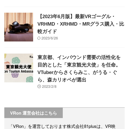
【2023年6月版】最新VRゴーグル・
VRHMD・XRHMD・MRグラス購入・比
較ガイド
2023/6/26
東京都、インバウンド需要の活性化を
目的とした「東京観光大使」を任命。
VTuberからさくらみこ、がうる・ぐ
ら、森カリオペが選出
2023/2/8
VRon 運営会社はこちら
「VRon」を運営しております株式会社81plusは、VR映