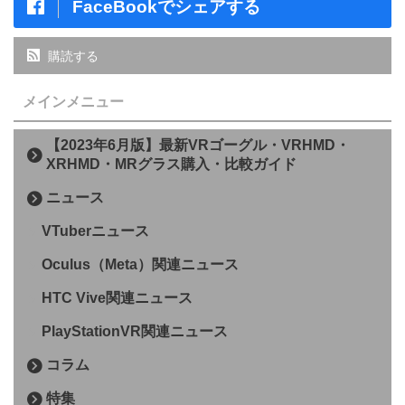
FaceBookでシェアする
購読する
メインメニュー
【2023年6月版】最新VRゴーグル・VRHMD・
XRHMD・MRグラス購入・比較ガイド
ニュース
VTuberニュース
Oculus（Meta）関連ニュース
HTC Vive関連ニュース
PlayStationVR関連ニュース
コラム
特集