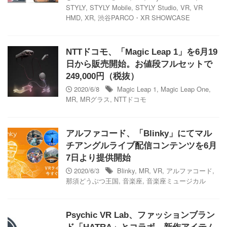
STYLY
,
STYLY Mobile
,
STYLY Studio
,
VR
,
VR
HMD
,
XR
,
渋谷PARCO・XR SHOWCASE
NTTドコモ、「Magic Leap 1」を6月19
日から販売開始。お値段フルセットで
249,000円（税抜）
2020/6/8
Magic Leap 1
,
Magic Leap One
,
MR
,
MRグラス
,
NTTドコモ
アルファコード、「Blinky」にてマル
チアングルライブ配信コンテンツを6月
7日より提供開始
2020/6/3
Blinky
,
MR
,
VR
,
アルファコード
,
那須どうぶつ王国
,
音楽座
,
音楽座ミュージカル
Psychic VR Lab、ファッションブラン