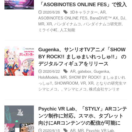
「ASOBINOTES ONLINE FES」で投入
2020/6/26
3Dキャラクター
,
AR
,
ASOBINOTES ONLINE FES
,
BanaDIVE™ AX
,
DJ
,
MR
,
XR
,
バンダイナムコ
,
バンダイナムコ研究所
,
ミライ小町
,
人工知能
Gugenka、サンリオTVアニメ「SHOW
BY ROCK!! ましゅまいれっしゅ!!」 の
デジタルフィギュアをリリース
2020/6/22
AR
,
gatebox
,
Gugenka
,
HoloModels
,
MR
,
SHOW BY ROCK!! ましゅまいれ
っしゅ!!
,
SHOWROOM
,
VR
,
XR
,
となりの研究生マ
シマヒメコ。
,
マシマヒメコ
,
株式会社サンリオ
Psychic VR Lab、「STYLY」ARコンテ
ンツ制作に対応。スマホ、タブレット
向けにARコンテンツの配信が可能に
2020/6/15
AR
,
MR
,
Psychic VR Lab
,