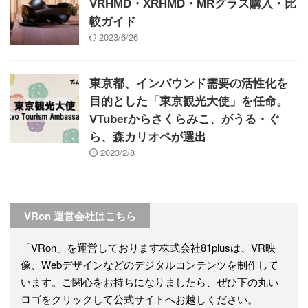
VRHMD・XRHMD・MRグラス購入・比
較ガイド
2023/6/26
東京都、インバウンド需要の活性化を
目的とした「東京観光大使」を任命。
VTuberからさくらみこ、がうる・ぐ
ら、森カリオペが選出
2023/2/8
VRon 運営会社はこちら
「VRon」を運営しております株式会社81plusは、VR映
像、Webデザインなどのデジタルコンテンツを制作して
います。ご関心をお持ちになりましたら、ぜひ下の丸い
ロゴをクリックして公式サイトへお越しください。