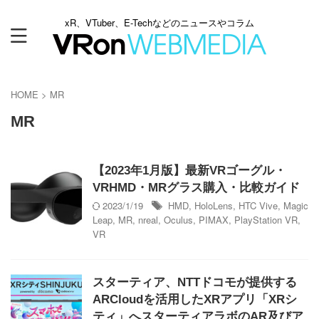
xR、VTuber、E-Techなどのニュースやコラム
HOME
>
MR
MR
【2023年1月版】最新VRゴーグル・
VRHMD・MRグラス購入・比較ガイド
2023/1/19
HMD
,
HoloLens
,
HTC Vive
,
Magic
Leap
,
MR
,
nreal
,
Oculus
,
PIMAX
,
PlayStation VR
,
VR
スターティア、NTTドコモが提供する
ARCloudを活用したXRアプリ「XRシ
ティ」へスターティアラボのAR及びア