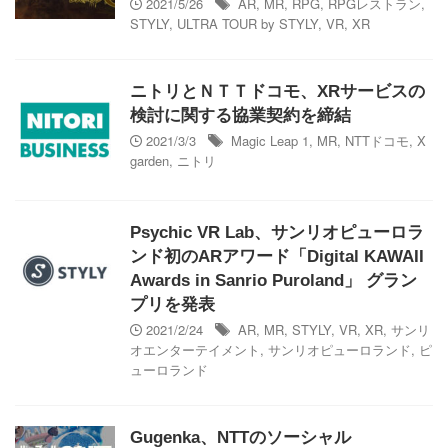
2021/5/26
AR
,
MR
,
RPG
,
RPGレストラン
,
STYLY
,
ULTRA TOUR by STYLY
,
VR
,
XR
ニトリとＮＴＴドコモ、XRサービスの
検討に関する協業契約を締結
2021/3/3
Magic Leap 1
,
MR
,
NTTドコモ
,
X
garden
,
ニトリ
Psychic VR Lab、サンリオピューロラ
ンド初のARアワード「Digital KAWAII
Awards in Sanrio Puroland」 グラン
プリを発表
2021/2/24
AR
,
MR
,
STYLY
,
VR
,
XR
,
サンリ
オエンターテイメント
,
サンリオピューロランド
,
ピ
ューロランド
Gugenka、NTTのソーシャル