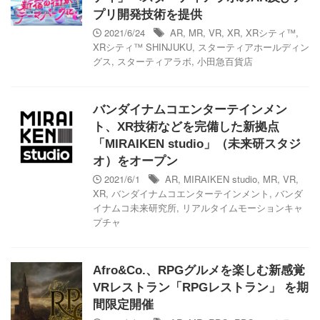
プリ開発技術を提供
2021/6/24
AR
,
MR
,
VR
,
XR
,
XRシティ™
,
XRシティ™ SHINJUKU
,
スターティアホールディン
グス
,
スターティアラボ
,
小田急百貨店
バンダイナムコエンターテインメン
ト、XR技術などを完備した新拠点
「MIRAIKEN studio」（未来研スタジ
オ）をオープン
2021/6/1
AR
,
MIRAIKEN studio
,
MR
,
VR
,
XR
,
バンダイナムコエンターテインメント
,
バンダ
イナムコ未来研究所
,
リアルタイムモーションキャ
プチャ
Afro&Co.、​RPGグルメを楽しむ新感覚
VRレストラン「RPGレストラン」 を期
間限定開催