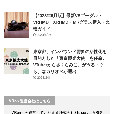
【2023年6月版】最新VRゴーグル・
VRHMD・XRHMD・MRグラス購入・比
較ガイド
2023/6/26
東京都、インバウンド需要の活性化を
目的とした「東京観光大使」を任命。
VTuberからさくらみこ、がうる・ぐ
ら、森カリオペが選出
2023/2/8
VRon 運営会社はこちら
「VRon」を運営しております株式会社81plusは、VR映