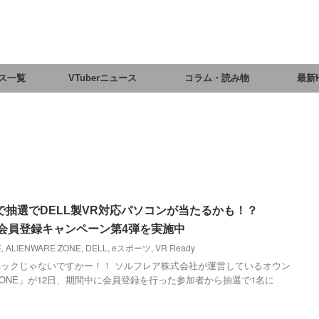
ス一覧
VTuberニュース
コラム・読み物
最新
抽選でDELL製VR対応パソコンが当たるかも！？
NE、会員登録キャンペーン第4弾を実施中
E
,
ALIENWARE ZONE
,
DELL
,
eスポーツ
,
VR Ready
ックじゃないですかー！！ ソルフレア株式会社が運営しているオウン
E ZONE」が12日、期間中に会員登録を行った参加者から抽選で1名に