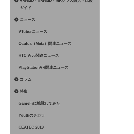
VRHMD・XRHMD・MRグラス購入・比較
ガイド
ニュース
VTuberニュース
Oculus（Meta）関連ニュース
HTC Vive関連ニュース
PlayStationVR関連ニュース
コラム
特集
GameFiに挑戦してみた
Youthのチカラ
CEATEC 2019