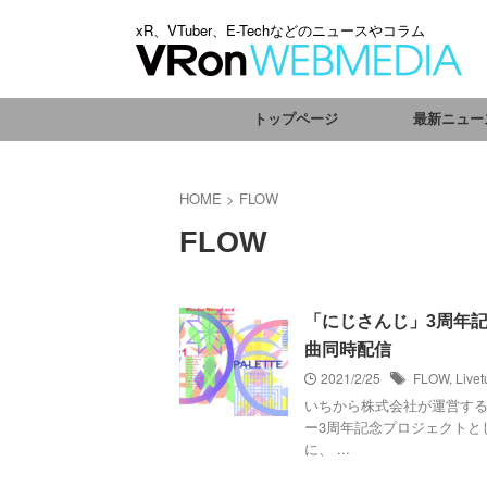
xR、VTuber、E-Techなどのニュースやコラム
トップページ
最新ニュー
HOME
>
FLOW
FLOW
「にじさんじ」3周年記
曲同時配信
2021/2/25
FLOW
,
Live
いちから株式会社が運営するV
ー3周年記念プロジェクトとし
に、 ...