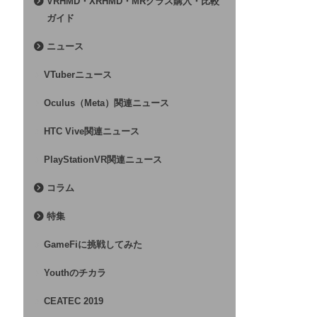
VRHMD・XRHMD・MRグラス購入・比較
ガイド
ニュース
VTuberニュース
Oculus（Meta）関連ニュース
HTC Vive関連ニュース
PlayStationVR関連ニュース
コラム
特集
GameFiに挑戦してみた
Youthのチカラ
CEATEC 2019