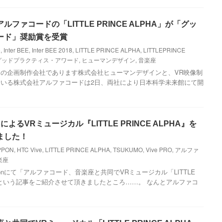
ファコードの「LITTLE PRINCE ALPHA」が「グッ
ード」奨励賞を受賞
0
,
Inter BEE
,
Inter BEE 2018
,
LITTLE PRINCE ALPHA
,
LITTLEPRINCE
グッドプラクティス・アワード
,
ヒューマンデザイン
,
音楽座
の企画制作会社であります株式会社ヒューマンデザインと、VR映像制
いる株式会社アルファコードは2日、両社により日本科学未来館にて開
るVRミュージカル『LITTLE PRINCE ALPHA』を
ました！
PPON
,
HTC Vive
,
LITTLE PRINCE ALPHA
,
TSUKUMO
,
Vive PRO
,
アルファ
楽座
onにて「アルファコード、音楽座と共同でVRミュージカル「LITTLE
公開」という記事をご紹介させて頂きましたところ……。 なんとアルファコ