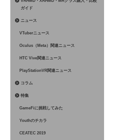
VRHMD・XRHMD・MRグラス購入・比較
ガイド
ニュース
VTuberニュース
Oculus（Meta）関連ニュース
HTC Vive関連ニュース
PlayStationVR関連ニュース
コラム
特集
GameFiに挑戦してみた
Youthのチカラ
CEATEC 2019