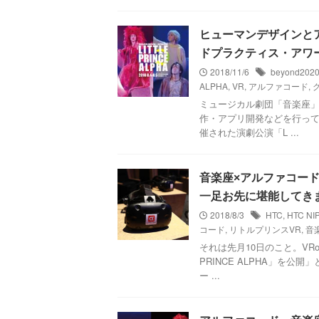
ヒューマンデザインとアル
ドプラクティス・アワ
2018/11/6
beyond202
ALPHA
,
VR
,
アルファコード
,
ミュージカル劇団「音楽座」
作・アプリ開発などを行って
催された演劇公演「L ...
音楽座×アルファコードによ
一足お先に堪能してき
2018/8/3
HTC
,
HTC NI
コード
,
リトルプリンスVR
,
音
それは先月10日のこと。VR
PRINCE ALPHA」を
ー ...