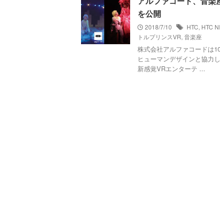
アルファコード、音楽座と
を公開
2018/7/10
HTC
,
HTC N
トルプリンスVR
,
音楽座
株式会社アルファコードは1
ヒューマンデザインと協力し
新感覚VRエンターテ ...