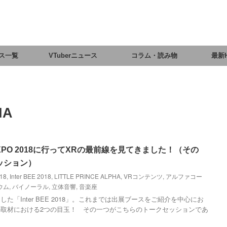
ス一覧
VTuberニュース
コラム・読み物
最新
HA
 / DCEXPO 2018に行ってXRの最前線を見てきました！（その
セッション）
18
,
Inter BEE 2018
,
LITTLE PRINCE ALPHA
,
VRコンテンツ
,
アルファコー
ウム
,
バイノーラル
,
立体音響
,
音楽座
「Inter BEE 2018」。これまでは出展ブースをご紹介を中心にお
取材における2つの目玉！ その一つがこちらのトークセッションであ