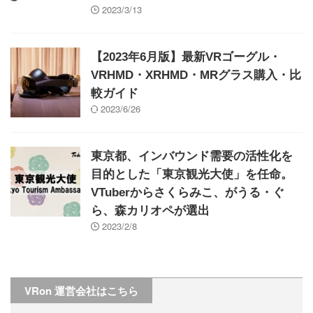
2023/3/13
【2023年6月版】最新VRゴーグル・
VRHMD・XRHMD・MRグラス購入・比
較ガイド
2023/6/26
東京都、インバウンド需要の活性化を
目的とした「東京観光大使」を任命。
VTuberからさくらみこ、がうる・ぐ
ら、森カリオペが選出
2023/2/8
VRon 運営会社はこちら