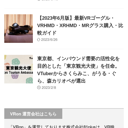
【2023年6月版】最新VRゴーグル・
VRHMD・XRHMD・MRグラス購入・比
較ガイド
2023/6/26
東京都、インバウンド需要の活性化を
目的とした「東京観光大使」を任命。
VTuberからさくらみこ、がうる・ぐ
ら、森カリオペが選出
2023/2/8
VRon 運営会社はこちら
「VRon」を運営しております株式会社81plusは、VR映