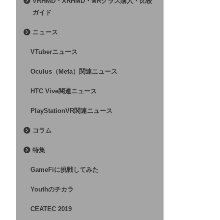
VRHMD・XRHMD・MRグラス購入・比較
ガイド
ニュース
VTuberニュース
Oculus（Meta）関連ニュース
HTC Vive関連ニュース
PlayStationVR関連ニュース
コラム
特集
GameFiに挑戦してみた
Youthのチカラ
CEATEC 2019