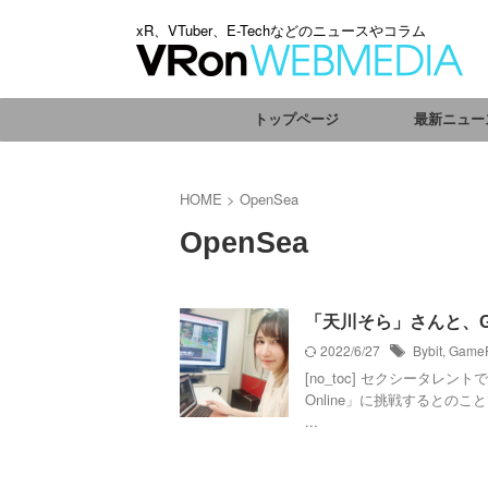
xR、VTuber、E-Techなどのニュースやコラム
トップページ
最新ニュー
HOME
>
OpenSea
OpenSea
「天川そら」さんと、Ga
2022/6/27
Bybit
,
GameF
[no_toc] セクシータレ
Online」に挑戦するとの
...