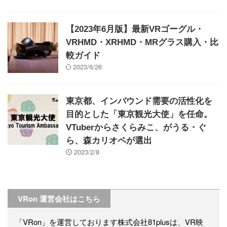
【2023年6月版】最新VRゴーグル・
VRHMD・XRHMD・MRグラス購入・比
較ガイド
2023/6/26
東京都、インバウンド需要の活性化を
目的とした「東京観光大使」を任命。
VTuberからさくらみこ、がうる・ぐ
ら、森カリオペが選出
2023/2/8
VRon 運営会社はこちら
「VRon」を運営しております株式会社81plusは、VR映