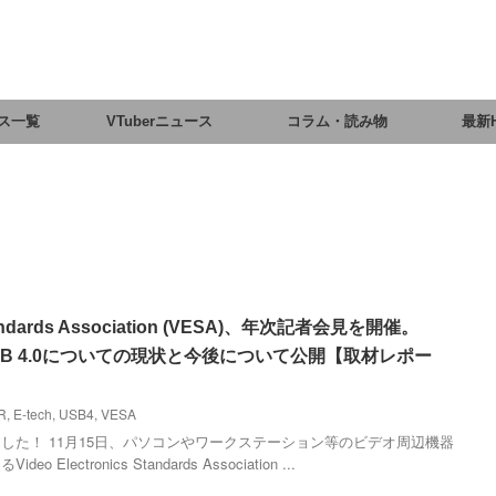
ス一覧
VTuberニュース
コラム・読み物
最新
 Standards Association (VESA)、年次記者会見を開催。
証・USB 4.0についての現状と今後について公開【取材レポー
R
,
E-tech
,
USB4
,
VESA
した！ 11月15日、パソコンやワークステーション等のビデオ周辺機器
ectronics Standards Association ...