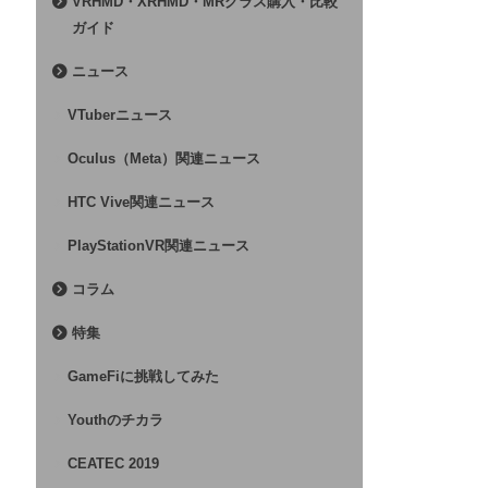
VRHMD・XRHMD・MRグラス購入・比較
ガイド
ニュース
VTuberニュース
Oculus（Meta）関連ニュース
HTC Vive関連ニュース
PlayStationVR関連ニュース
コラム
特集
GameFiに挑戦してみた
Youthのチカラ
CEATEC 2019