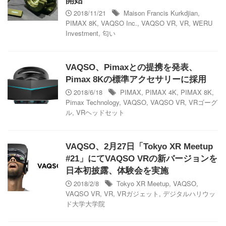
開始
2018/11/21
Maison Francis Kurkdjian
,
PIMAX 8K
,
VAQSO Inc.
,
VAQSO VR
,
VR
,
WERU
Investment
,
匂い
VAQSO、Pimaxとの提携を発表、
Pimax 8Kの標準アクセサリーに採用
2018/6/18
PIMAX
,
PIMAX 4K
,
PIMAX 8K
,
Pimax Technology
,
VAQSO
,
VAQSO VR
,
VRゴーグ
ル
,
VRヘッドセット
VAQSO、2月27日「Tokyo XR Meetup
#21」にてVAQSO VRの新バージョンを
日本初披露、体験会を実施
2018/2/8
Tokyo XR Meetup
,
VAQSO
,
VAQSO VR
,
VR
,
VRガジェット
,
デジタルハリウッ
ド大学大学院