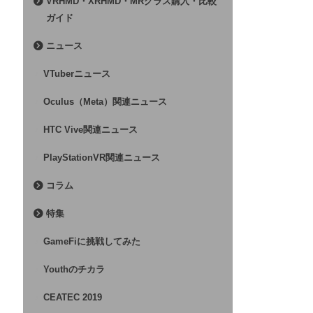
VRHMD・XRHMD・MRグラス購入・比較
ガイド
ニュース
VTuberニュース
Oculus（Meta）関連ニュース
HTC Vive関連ニュース
PlayStationVR関連ニュース
コラム
特集
GameFiに挑戦してみた
Youthのチカラ
CEATEC 2019