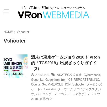
xR、VTuber、E-Techなどのニュースやコラム
HOME
>
Vshooter
Vshooter
週末は東京ゲームショウ2018！ VRon
的「TGS2018」出展ざっくりガイド
（2）
2018/9/18
ASATEC株式会社
,
Cybershoes
,
Gugenka
,
Gugenka® from CS-REPORTERS.INC
,
Oculus Go
,
V-REVOLUTION
,
Vshooter
,
クーロンズ
ゲートVR suzaku
,
クラウドクリエイティブスタジ
オ
,
バンタンゲームアカデミー
,
東京ゲームショウ
2018
,
東雲めぐ