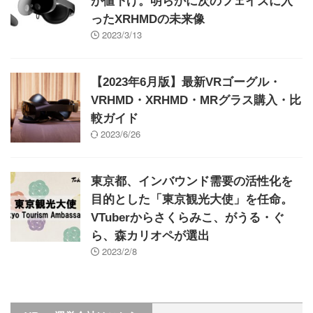
が値下げ。明らかに次のフェイズに入
ったXRHMDの未来像
2023/3/13
【2023年6月版】最新VRゴーグル・
VRHMD・XRHMD・MRグラス購入・比
較ガイド
2023/6/26
東京都、インバウンド需要の活性化を
目的とした「東京観光大使」を任命。
VTuberからさくらみこ、がうる・ぐ
ら、森カリオペが選出
2023/2/8