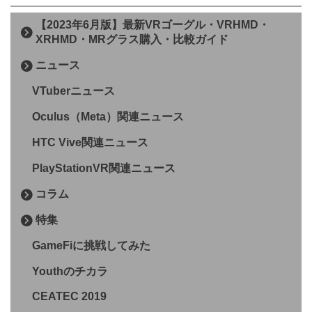
【2023年6月版】最新VRゴーグル・VRHMD・
XRHMD・MRグラス購入・比較ガイド
ニュース
VTuberニュース
Oculus（Meta）関連ニュース
HTC Vive関連ニュース
PlayStationVR関連ニュース
コラム
特集
GameFiに挑戦してみた
Youthのチカラ
CEATEC 2019