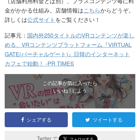
（店舗利用料金とは別）、プラスコンテンツ毎に料
金がかかる仕組み。店舗情報は
こちら
からどうぞ。
詳しくは
公式サイト
をご覧ください！
記事元：
国内外250タイトルのVRコンテンツが楽し
める、VRコンテンツプラットフォーム『VIRTUAL
GATE(バーチャルゲート)』日韓のインターネット
カフェで始動！ -PR TIMES
この記事が気に入ったら
いいね ! しよう
シェアする
ツイートする
Twitter で