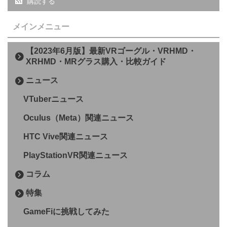
購読する
メインメニュー
【2023年6月版】最新VRゴーグル・VRHMD・
XRHMD・MRグラス購入・比較ガイド
ニュース
VTuberニュース
Oculus（Meta）関連ニュース
HTC Vive関連ニュース
PlayStationVR関連ニュース
コラム
特集
GameFiに挑戦してみた