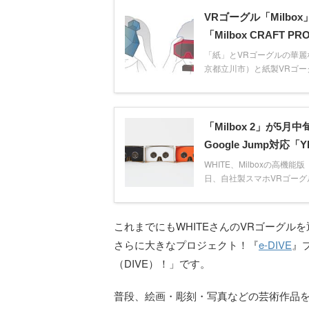
VRゴーグル「Milb
「Milbox CRAFT P
「紙」とVRゴーグルの華麗
京都立川市）と紙製VRゴーグル
「Milbox 2」が
Google Jump対応「Y
WHITE、Milboxの高機能
日、自社製スマホVRゴーグル
これまでにもWHITEさんのVRゴーグ
さらに大きなプロジェクト！『
e-DIVE
』
（DIVE）！」です。
普段、絵画・彫刻・写真などの芸術作品