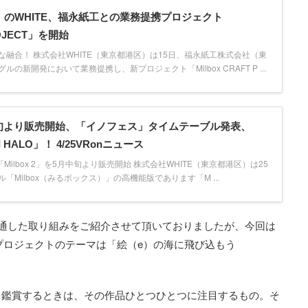
ox」のWHITE、福永紙工との業務提携プロジェクト
ROJECT」を開始
な融合！ 株式会社WHITE（東京都港区）は15日、福永紙工株式会社（東
の新開発において業務提携し、新プロジェクト「Milbox CRAFT P ...
5月中旬より販売開始、「イノフェス」タイムテーブル発表、
I HALO」！ 4/25VRonニュース
版「Milbox 2」を5月中旬より販売開始 株式会社WHITE（東京都港区）は25
「Milbox（みるボックス）」の高機能版であります「M ...
ルを通した取り組みをご紹介させて頂いておりましたが、今回は
プロジェクトのテーマは「絵（e）の海に飛び込もう
を鑑賞するときは、その作品ひとつひとつに注目するもの。そ