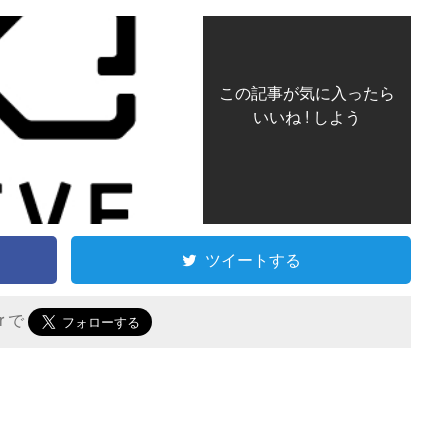
この記事が気に入ったら
いいね ! しよう
ツイートする
er で