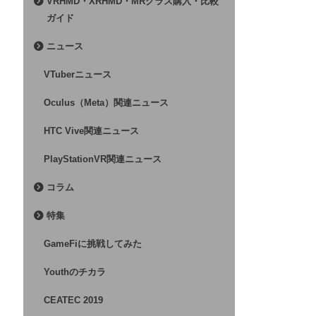
VRHMD・XRHMD・MRグラス購入・比較
ガイド
ニュース
VTuberニュース
Oculus（Meta）関連ニュース
HTC Vive関連ニュース
PlayStationVR関連ニュース
コラム
特集
GameFiに挑戦してみた
Youthのチカラ
CEATEC 2019