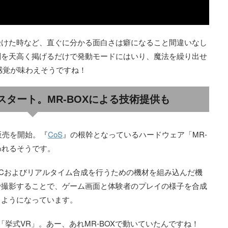
受けた時など、直ぐに分かる面白さは癖になること間違いなし
剣を天高く掲げるだけで発動モードにはいり、魔法を繰り出せ
感覚が味わえそうですね！
スタート。MR-BOXによる技術提供も
販売を開始。『
CoS
』の根幹となっているハードウェア「MR-
われるそうです。
るPCおよびリアルタイム合成を行うための機材を組み込んだ機
で撮影することで、ゲーム画面と体験者のプレイの様子を合成
るようになっています。
挙式VR」。あー、あれMR-BOXで動いていたんですね！