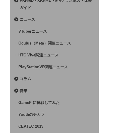
VRHMD・XRHMD・MRグラス購入・比較
ガイド
ニュース
VTuberニュース
Oculus（Meta）関連ニュース
HTC Vive関連ニュース
PlayStationVR関連ニュース
コラム
特集
GameFiに挑戦してみた
Youthのチカラ
CEATEC 2019