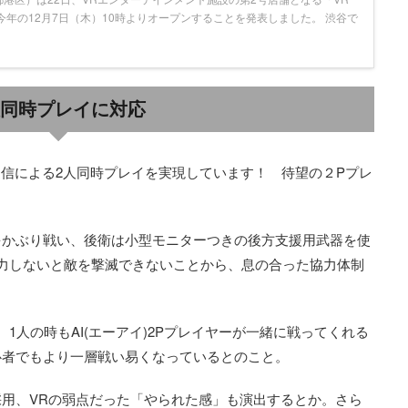
を、今年の12月7日（木）10時よりオープンすることを発表しました。 渋谷で
人同時プレイに対応
信による2人同時プレイを実現しています！ 待望の２Pプレ
をかぶり戦い、後衛は小型モニターつきの後方支援用武器を使
力しないと敵を撃滅できないことから、息の合った協力体制
1人の時もAI(エーアイ)2Pプレイヤーが一緒に戦ってくれる
心者でもより一層戦い易くなっているとのこと。
用、VRの弱点だった「やられた感」も演出するとか。さら