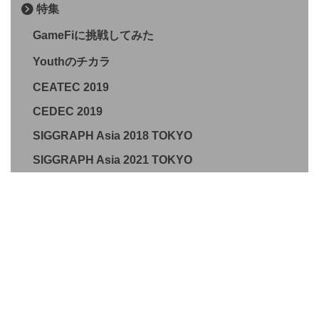
特集
GameFiに挑戦してみた
Youthのチカラ
CEATEC 2019
CEDEC 2019
SIGGRAPH Asia 2018 TOKYO
SIGGRAPH Asia 2021 TOKYO