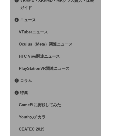
VRHMD・XRHMD・MRグラス購入・比較
ガイド
ニュース
VTuberニュース
Oculus（Meta）関連ニュース
HTC Vive関連ニュース
PlayStationVR関連ニュース
コラム
特集
GameFiに挑戦してみた
Youthのチカラ
CEATEC 2019