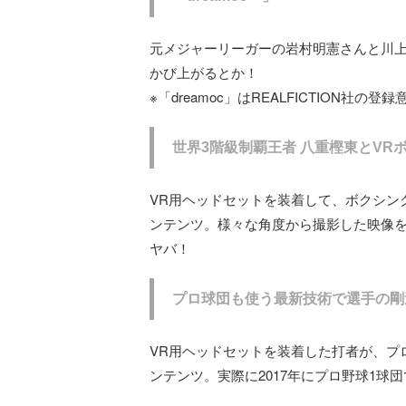
元メジャーリーガーの岩村明憲さんと川
かび上がるとか！
※「dreamoc」はREALFICTION社の登
世界3階級制覇王者 八重樫東とVR
VR用ヘッドセットを装着して、ボクシン
ンテンツ。様々な角度から撮影した映像を3
ヤバ！
プロ球団も使う最新技術で選手の剛
VR用ヘッドセットを装着した打者が、プ
ンテンツ。実際に2017年にプロ野球1球