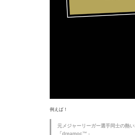
例えば！
元メジャーリーガー選手同士の熱い
「dreamoc™」