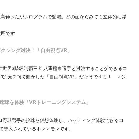
上憲伸さんがホログラムで登場。どの面からみても立体的に浮
録意匠です
ボクシング対決！「自由視点VR」
グ世界3階級制覇王者 八重樫東選手と対決することができるコ
次元(3D)で動かした「自由視点VR」だそうですよ！ マジ
速球を体験「VRトレーニングシステム」
ロ野球選手の投球を仮想体験し、バッティング体験できるコ
団で導入されているホンマモンです。