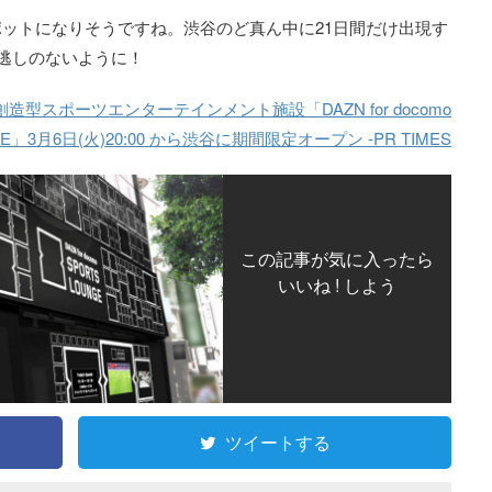
ットになりそうですね。渋谷のど真ん中に21日間だけ出現す
逃しのないように！
スポーツエンターテインメント施設「DAZN for docomo
GE」3月6日(火)20:00 から渋谷に期間限定オープン -PR TIMES
この記事が気に入ったら
いいね ! しよう
ツイートする