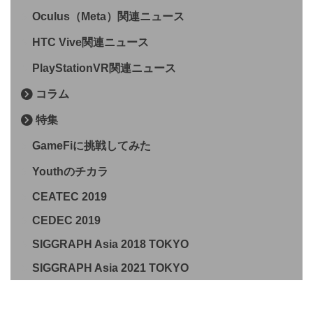
Oculus（Meta）関連ニュース
HTC Vive関連ニュース
PlayStationVR関連ニュース
コラム
特集
GameFiに挑戦してみた
Youthのチカラ
CEATEC 2019
CEDEC 2019
SIGGRAPH Asia 2018 TOKYO
SIGGRAPH Asia 2021 TOKYO