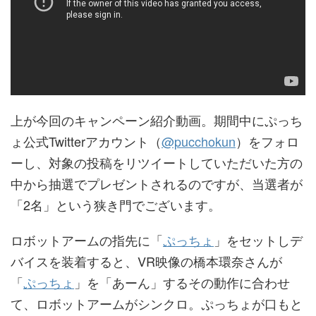
上が今回のキャンペーン紹介動画。期間中にぷっち
ょ公式Twitterアカウント（
@pucchokun
）をフォロ
ーし、対象の投稿をリツイートしていただいた方の
中から抽選でプレゼントされるのですが、当選者が
「2名」という狭き門でございます。
ロボットアームの指先に「
ぷっちょ
」をセットしデ
バイスを装着すると、VR映像の橋本環奈さんが
「
ぷっちょ
」を「あーん」するその動作に合わせ
て、ロボットアームがシンクロ。ぷっちょが口もと