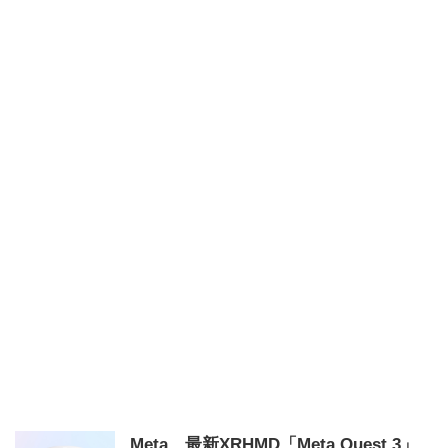
Meta、最新XRHMD「Meta Quest 3」