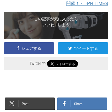
開催！～ -PR TIMES
この記事が気に入ったら
いいね ! しよう
シェアする
ツイートする
Twitter で
Post
Share