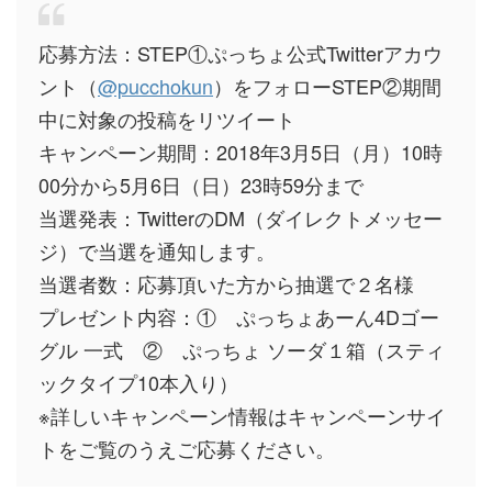
応募方法：STEP①ぷっちょ公式Twitterアカウ
ント（
@pucchokun
）をフォローSTEP②期間
中に対象の投稿をリツイート
キャンペーン期間：2018年3月5日（月）10時
00分から5月6日（日）23時59分まで
当選発表：TwitterのDM（ダイレクトメッセー
ジ）で当選を通知します。
当選者数：応募頂いた方から抽選で２名様
プレゼント内容：① ぷっちょあーん4Dゴー
グル 一式 ② ぷっちょ ソーダ１箱（スティ
ックタイプ10本入り）
※詳しいキャンペーン情報はキャンペーンサイ
トをご覧のうえご応募ください。