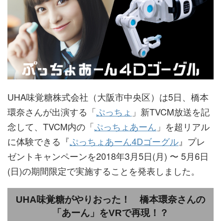
UHA味覚糖株式会社（大阪市中央区）は5日、橋本
環奈さんが出演する「
ぷっちょ
」新TVCM放送を記
念して、TVCM内の「
ぷっちょあーん
」を超リアル
に体験できる『
ぷっちょあーん4Dゴーグル
』プレ
ゼントキャンペーンを2018年3月5日(月) 〜 5月6日
(日)の期間限定で実施することを発表しました。
UHA味覚糖がやりおった！ 橋本環奈さんの
「あーん」をVRで再現！？