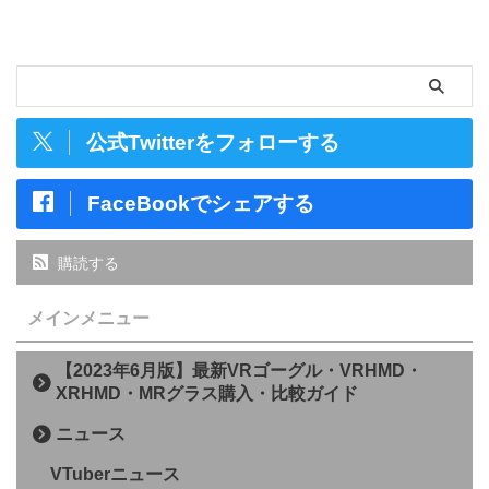
公式Twitterをフォローする
FaceBookでシェアする
購読する
メインメニュー
【2023年6月版】最新VRゴーグル・VRHMD・
XRHMD・MRグラス購入・比較ガイド
ニュース
VTuberニュース