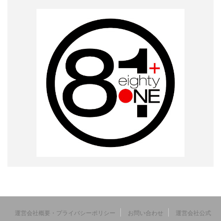
運営会社概要・プライバシーポリシー
お問い合わせ
運営会社公式