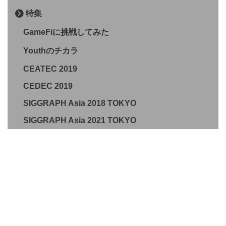
特集
GameFiに挑戦してみた
Youthのチカラ
CEATEC 2019
CEDEC 2019
SIGGRAPH Asia 2018 TOKYO
SIGGRAPH Asia 2021 TOKYO