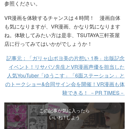
参照ください。
VR漫画を体験するチャンスは４時間！ 漫画自体
も気になりますが、VR漫画、かなり気になります
ね。体験してみたい方は是非、TSUTAYA三軒茶屋
店に行ってみてはいかがでしょうか！
記事元：「ガリャ山ポヨ美の片想い 1巻」出版記念
イベント！リサパソ先生とVR漫画声優を担当した
人気YouTuber「ゆうこす」「6面ステーション」と
のトークショー&合同サイン会を開催！VR漫画も体
験できる！ －PR TIMES－
この記事が気に入ったら
いいね ! しよう