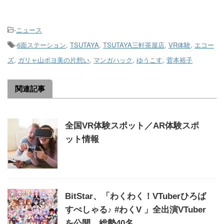
-
ニュース
-
6面ステーション
,
TSUTAYA
,
TSUTAYA三軒茶屋店
,
VR体験
,
エコー
ズ
,
ガリャ山ポヨ美の片想い
,
マンガハック
,
ゆうこす
,
菅本裕子
関連記事
全国VR体験スポット／AR体験スポ
ット情報
BitStar、「わくわく！VTuberひろば
すぺしゃる♪ #わくV 」全出演VTuber
を公開、総勢40名