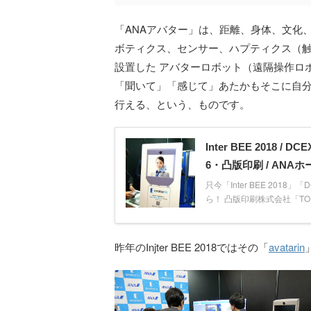
「ANAアバター」は、距離、身体、文化
ボティクス、センサー、ハプティクス（
設置した アバターロボット（遠隔操作ロボ
「聞いて」「感じて」あたかもそこに自
行える、という、ものです。
Inter BEE 2018
6・凸版印刷 / ANA
只今「Inter BEE 20
ら！ 凸版印刷株式会社「TOPP
昨年のInjter BEE 2018ではその「
avatarin