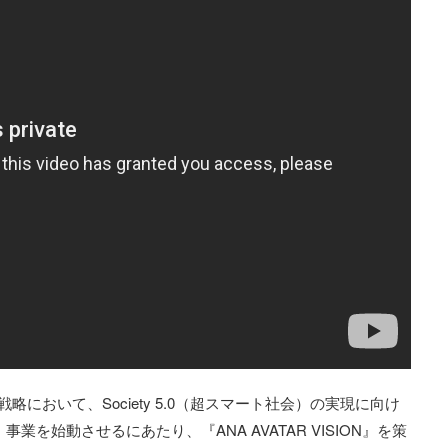
営戦略において、Society 5.0（超スマート社会）の実現に向け
事業を始動させるにあたり、『ANA AVATAR VISION』を策