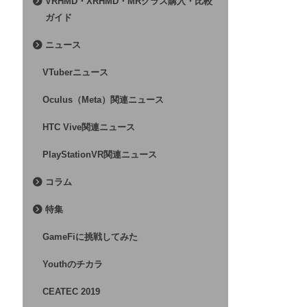
VRHMD・XRHMD・MRグラス購入・比較
ガイド
ニュース
VTuberニュース
Oculus（Meta）関連ニュース
HTC Vive関連ニュース
PlayStationVR関連ニュース
コラム
特集
GameFiに挑戦してみた
Youthのチカラ
CEATEC 2019