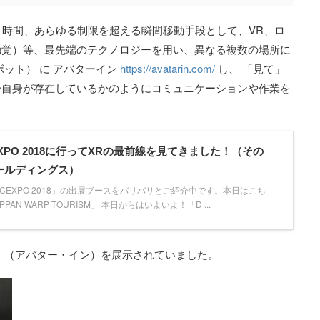
、時間、あらゆる制限を超える瞬間移動手段として、VR、ロ
触覚）等、最先端のテクノロジーを用い、異なる複数の場所に
ット） に アバターイン
https://avatarin.com/
し、 「見て」
分自身が存在しているかのようにコミュニケーションや作業を
 / DCEXPO 2018に行ってXRの最前線を見てきました！（その
ホールディングス）
18」「DCEXPO 2018」の出展ブースをバリバリとご紹介中です。本日はこち
AN WARP TOURISM」 本日からはいよいよ！「D ...
」（アバター・イン）を展示されていました。