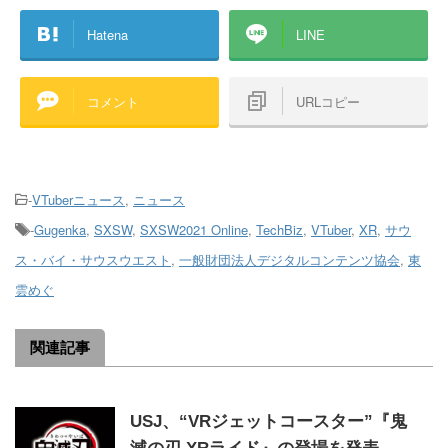
Hatena
LINE
コメント
URLコピー
-
VTuberニュース
,
ニュース
-
Gugenka
,
SXSW
,
SXSW2021 Online
,
TechBiz
,
VTuber
,
XR
,
サウ
ス・バイ・サウスウエスト
,
一般財団法人デジタルコンテンツ協会
,
東
雲めぐ
関連記事
USJ、“VRジェットコースター”『鬼