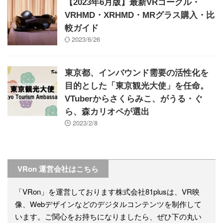
【2023年6月版】最新VRゴーグル・
VRHMD・XRHMD・MRグラス購入・比
較ガイド
2023/6/26
東京都、インバウンド需要の活性化を
目的とした「東京観光大使」を任命。
VTuberからさくらみこ、がうる・ぐ
ら、森カリオペが選出
2023/2/8
VRon 運営会社はこちら
「VRon」を運営しております株式会社81plusは、VR映
像、Webデザインなどのデジタルコンテンツを制作して
います。ご関心をお持ちになりましたら、ぜひ下の丸い