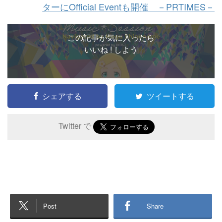
ターにOfficial Eventも開催 －PRTIMES－
この記事が気に入ったら
いいね ! しよう
シェアする
ツイートする
Twitter で
Post
Share