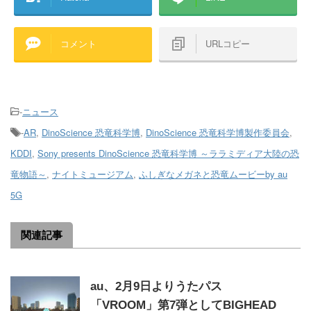
コメント
URLコピー
-
ニュース
-
AR
,
DinoScience 恐竜科学博
,
DinoScience 恐竜科学博製作委員会
,
KDDI
,
Sony presents DinoScience 恐竜科学博 ～ララミディア大陸の恐
竜物語～
,
ナイトミュージアム
,
ふしぎなメガネと恐竜ムービーby au
5G
関連記事
au、2月9日よりうたパス
「VROOM」第7弾としてBIGHEAD