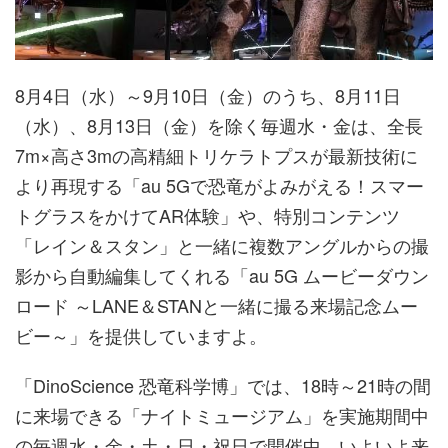
8月4日（水）～9月10日（金）のうち、8月11日
（水）、8月13日（金）を除く毎週水・金は、全長
7m×高さ3mの高精細トリケラトプスが最新技術に
より再現する「au 5Gで恐竜がよみがえる！スマー
トグラスをかけてAR体験」や、特別コンテンツ
「レイン＆スタン」と一緒に複数アングルからの撮
影から自動編集してくれる「au 5G ムービーダウン
ロード ～LANE＆STANと一緒に撮る来場記念ムー
ビー～」を提供していますよ。
「DinoScience 恐竜科学博」では、18時～21時の間
に来場できる「ナイトミュージアム」を実施期間中
の毎週水・金・土・日・祝日で開催中。いよいよ来