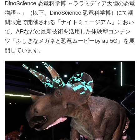
DinoScience 恐竜科学博 ～ララミディア大陸の恐竜
物語～」（以下、DinoScience 恐竜科学博）にて期
間限定で開催される「ナイトミュージアム」におい
て、ARなどの最新技術を活用した体験型コンテン
ツ「ふしぎなメガネと恐竜ムービーby au 5G」を展
開しています。