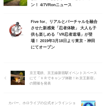
ン！ 4/7VRonニュース
Five for、リアルとバーチャルを融合
させた新感覚「忍者体験」 大人も子
供も楽しめる「VR忍者道場」が登
場！ 2019年3月18日より東京・神田
にてオープン
京王電鉄、京王線新宿駅イベントスペース
にて「ＶＲでキャンプ体験！in 京王新宿」
の開催を発表
カバー、ホロライブの公式オンラインショ